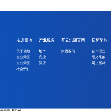
走进领地
产业服务
开云集团官网
招标采购
关于领地
地产
集团要闻
合作理念
企业荣誉
商业
阳光采购
企业荣誉
酒店
网上招标
社会责任
开云集团官网